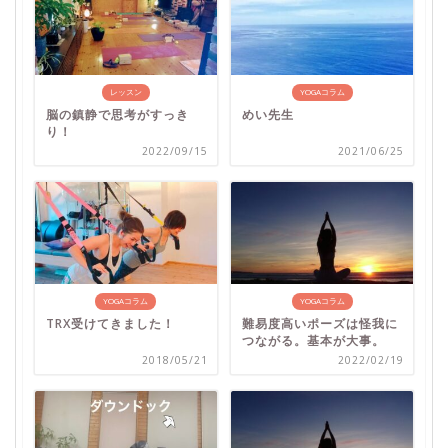
レッスン
YOGAコラム
脳の鎮静で思考がすっき
めい先生
り！
2022/09/15
2021/06/25
YOGAコラム
YOGAコラム
TRX受けてきました！
難易度高いポーズは怪我に
つながる。基本が大事。
2018/05/21
2022/02/19