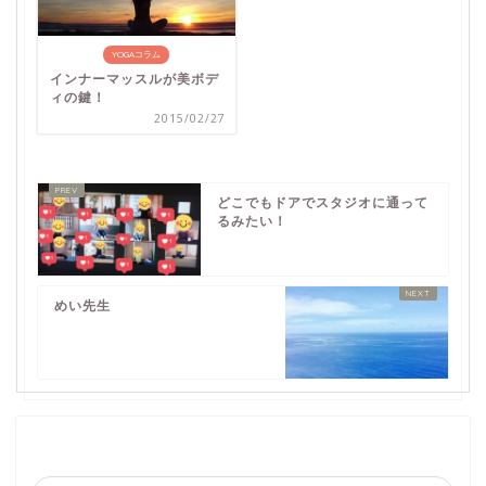
YOGAコラム
インナーマッスルが美ボデ
ィの鍵！
2015/02/27
どこでもドアでスタジオに通って
るみたい！
めい先生