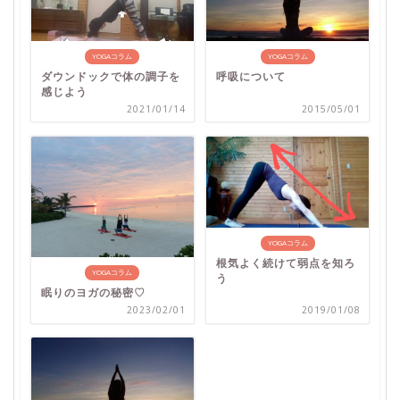
YOGAコラム
YOGAコラム
ダウンドックで体の調子を
呼吸について
感じよう
2021/01/14
2015/05/01
YOGAコラム
根気よく続けて弱点を知ろ
YOGAコラム
う
眠りのヨガの秘密♡
2023/02/01
2019/01/08