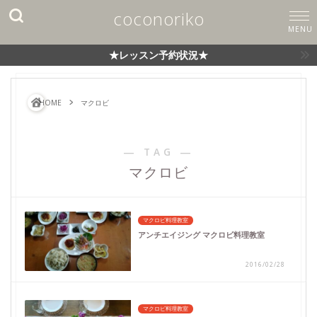
coconoriko
★レッスン予約状況★
HOME
マクロビ
― TAG ―
マクロビ
マクロビ料理教室
アンチエイジング マクロビ料理教室
2016/02/28
マクロビ料理教室