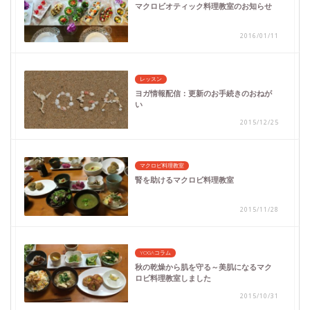
マクロビオティック料理教室のお知らせ
2016/01/11
レッスン
ヨガ情報配信：更新のお手続きのおねが
い
2015/12/25
マクロビ料理教室
腎を助けるマクロビ料理教室
2015/11/28
YOGAコラム
秋の乾燥から肌を守る～美肌になるマク
ロビ料理教室しました
2015/10/31