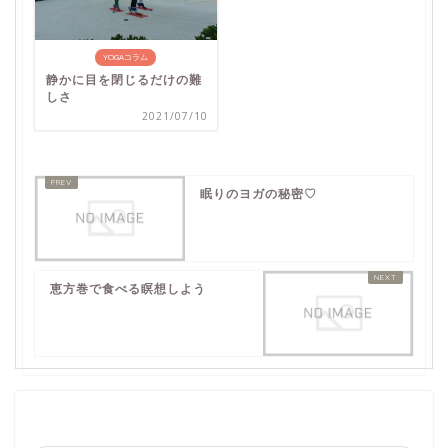
YOGAコラム
静かに目を閉じるだけの難
しさ
2021/07/10
眠りのヨガの秘密♡
恵方巻で食べる瞑想しよう