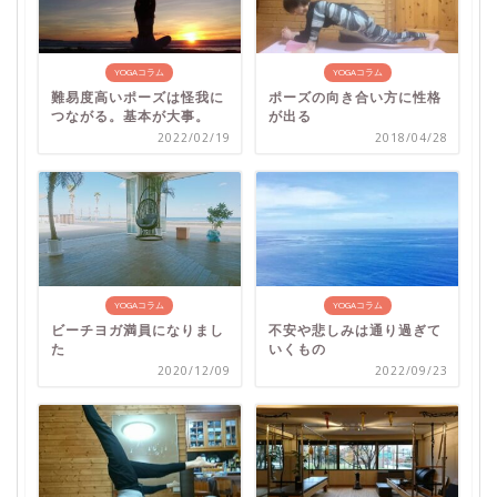
YOGAコラム
YOGAコラム
難易度高いポーズは怪我に
ポーズの向き合い方に性格
つながる。基本が大事。
が出る
2022/02/19
2018/04/28
YOGAコラム
YOGAコラム
ビーチヨガ満員になりまし
不安や悲しみは通り過ぎて
た
いくもの
2020/12/09
2022/09/23