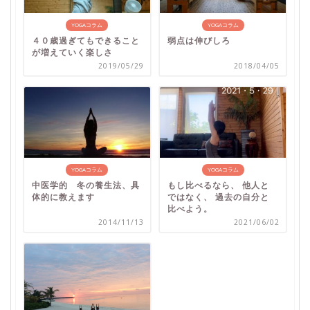
YOGAコラム
YOGAコラム
４０歳過ぎてもできること
弱点は伸びしろ
が増えていく楽しさ
2019/05/29
2018/04/05
YOGAコラム
YOGAコラム
中医学的 冬の養生法、具
もし比べるなら、 他人と
体的に教えます
ではなく、 過去の自分と
比べよう。
2014/11/13
2021/06/02